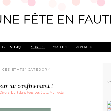
UNE FÊTE EN FAUT
OD
MUSIQUE
SORTIES
ROAD TRIP
MON ACTU
S CES ÉTATS’ CATEGORY
eur du confinement !
Divers
,
L'art dans tous ces états
,
Mon actu