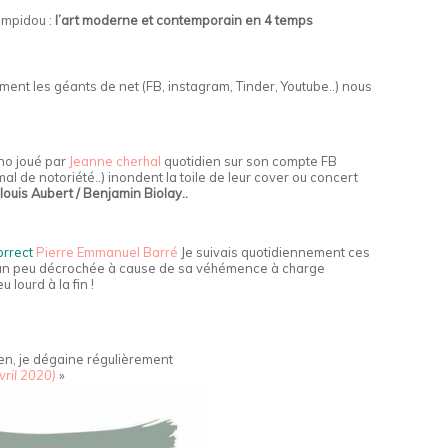
mpidou :
l’art moderne et contemporain en 4 temps
ment les géants de net (FB, instagram, Tinder, Youtube..) nous
no joué par
Jeanne cherhal
quotidien sur son compte FB
l de notoriété..) inondent la toile de leur cover ou concert
louis Aubert / Benjamin Biolay..
orrect
Pierre Emmanuel Barré
Je suivais quotidiennement ces
ai un peu décrochée à cause de sa véhémence à charge
 lourd à la fin !
ien, je dégaine régulièrement
ril 2020)
»