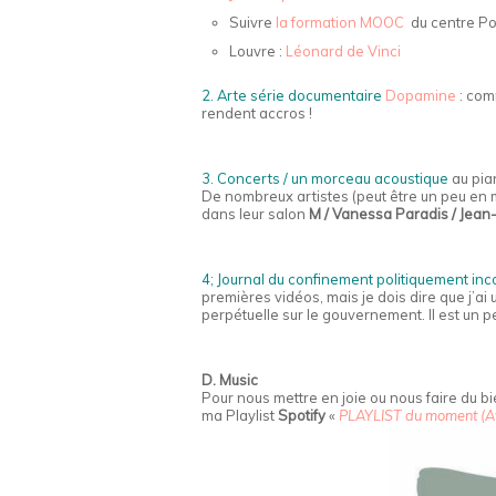
Suivre
la formation MOOC
du centre Po
Louvre :
Léonard de Vinci
2. Arte série documentaire
Dopamine
: com
rendent accros !
3. Concerts / un morceau acoustique
au pia
De nombreux artistes (peut être un peu en ma
dans leur salon
M / Vanessa Paradis / Jean-
4; Journal du confinement politiquement inc
premières vidéos, mais je dois dire que j’
perpétuelle sur le gouvernement. Il est un peu
D. Music
Pour nous mettre en joie ou nous faire du b
ma Playlist
Spotify
«
PLAYLIST du moment (Av