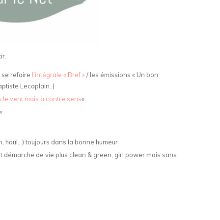
r..
 se refaire
l’intégrale « Bref »
/ les émissions « Un bon
aptiste Lecaplain..)
 le vent mais à contre sens
«
«
, haul.. ) toujours dans la bonne humeur
 et démarche de vie plus clean & green, girl power mais sans
n