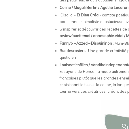
des petits jeux et quiz quotidiens rigolo
Coline / Magali Bertin / Agathe Lecaron
Elisa d’ «
Et Dieu Créa
» compte poétique
parisienne minimaliste et astucieuse a
S’inspirer et découvrir des recettes de 
owiowfouettemoi / annesophie.vidal /
Fannyb – Azzed – Disouininon
: Mum-Blo
Ruedesrosiers
: Une grande créativité
quotidien
Louiseetlesfilles / Vandtheindependantcl
Essayons de Penser la mode autrement
françaises plutôt que les grandes ensei
choisissant le tissus, la coupe, la long
tourne vers ces créatrices, créant des