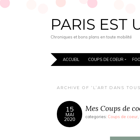
PARIS EST 
Chroniques et bons plans en toute mobilité
ACCUEIL
COUPS DE COEUR
FO
ARCHIVE OF ‘L’ART DANS TOU
Mes Coups de co
15
MAI
categories:
Coups de coeur
,
2020