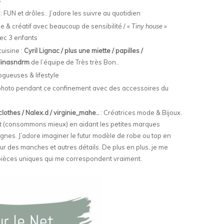
s
: FUN et drôles.. J’adore les suivre au quotidien
 & créatif avec beaucoup de sensibilité / «
Tiny house
»
vec 3 enfants
cuisine :
Cyril Lignac / plus une miette / papilles /
 Minasndrm
de l’équipe de Très très Bon..
gueuses & lifestyle
 photo pendant ce confinement avec des accessoires du
othes / Nalex.d / virginie_mahe..
: Créatrices mode & Bijoux.
 (consommons mieux) en aidant les petites marques
gnes. J’adore imaginer le futur modèle de robe ou top en
ueur des manches et autres détails. De plus en plus, je me
 pièces uniques qui me correspondent vraiment.