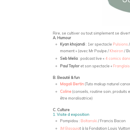
Rire, se cultiver ou tout simplement se diverti
A. Humour
Kyan khojandi
: 1er spectacle
Pulsions
/
moment » (avec Mr Poulpe /
Kheiron
/ B
Seb Melia
: podcast live «
4 comics dans
Paul Taylor
et son spectacle «
Franglais
B. Beauté & fun
Magali Bertin
(Tuto makup naturel canon
Coline
(conseils, routine soin, produits
être moralisatrice)
C. Culture
1. Visite d exposition
Pompidou :
Boltanski
/ Francis Bacon
JM Basquia
t à la Fondation Louis Vuitto