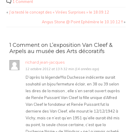
1 Comment
«
J’ai testé le concept des « Virées Surprises » le 18.09.12
Angus Stone @ Point Ephémère le 10.10.12 !!
»
1 Comment on L’exposition Van Cleef &
Arpels au musée des Arts décoratifs
richard jean-jacques
12 octobre 2012 at 13 h 32 min (14 années ago)
D’après la légende!!!la Duchesse indécente aurait
souhaité un bijou fermeture éclair, en 38 ou 39 selon
les dires de la maison , elle s’en serait ouvert auprès
de Renée Puissant Van Cleef la fille unique d’Alfred
Van Cleef le fondateur et Renée Puissant fut la
derniere des Van Cleef, elle mourut le 12/12/1942 à
Vichy, mais ce n’est qu’en 1951 qu’elle aurait été mis
au point, la seule chose certaine, c’est que la
Duchesse Nazie « de Windsor » ne l a jamais acheté