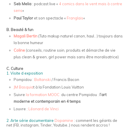
Seb Melia
: podcast live «
4 comics dans le vent mais à contre
sens
«
Paul Taylor
et son spectacle «
Franglais
«
B. Beauté & fun
Magali Bertin
(Tuto makup naturel canon, haul.. ) toujours dans
la bonne humeur
Coline
(conseils, routine soin, produits et démarche de vie
plus clean & green, girl power mais sans être moralisatrice)
C. Culture
1. Visite d exposition
Pompidou :
Boltanski
/ Francis Bacon
JM Basquia
t à la Fondation Louis Vuitton
Suivre
la formation MOOC
du centre Pompidou :
l’art
moderne et contemporain en 4 temps
Louvre :
Léonard de Vinci
2. Arte série documentaire
Dopamine
: comment les géants de
net (FB, instagram, Tinder, Youtube..) nous rendent accros !