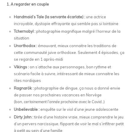
1. A regarder en couple
Handmaid’s Tale (la servante écarlate) :
une actrice
incroyable, dystopie effrayante qui semble pas si lointaine
Tchernobyl :
photographie magnifique malgré l’horreur de la
situation
Unorthodox :
émouvant, mieux connaitre les traditions de
cette communauté juive orthodoxe. Seulement 4 épisodes, ça
se regarde en 1 après-midi
Vikings :
on s’attache aux personnages, bon rythme et
scénario facile à suivre, intéressant de mieux connaitre les
rites nordiques
Ragnarök :
photographie de dingue, ça nous a donné envie
de passer nos prochaines vacances en Norvège
(bon,
certainement l’année prochaine avec le Covid..
)
Unbelievable :
enquête sur le viol d’une jeune adolescente
Dirty John :
tirée d’une histoire vraie, mieux comprendre le jeu
d’un pervers narcissique, flippant de voir le mal s’infiltrer petit
à petit au sein d’une famille