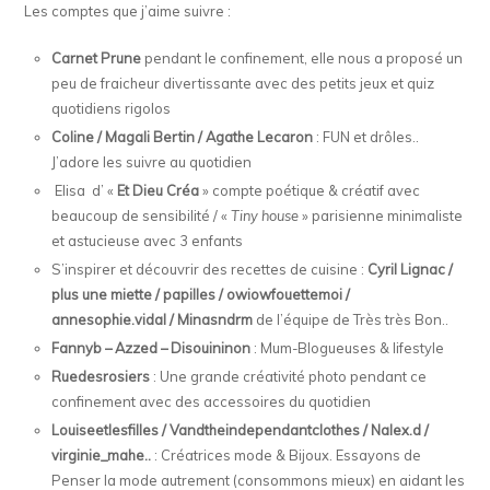
Les comptes que j’aime suivre :
Carnet Prune
pendant le confinement, elle nous a proposé un
peu de fraicheur divertissante avec des petits jeux et quiz
quotidiens rigolos
Coline / Magali Bertin / Agathe Lecaron
: FUN et drôles..
J’adore les suivre au quotidien
Elisa d’ «
Et Dieu Créa
» compte poétique & créatif avec
beaucoup de sensibilité / «
Tiny house
» parisienne minimaliste
et astucieuse avec 3 enfants
S’inspirer et découvrir des recettes de cuisine :
Cyril Lignac /
plus une miette / papilles / owiowfouettemoi /
annesophie.vidal / Minasndrm
de l’équipe de Très très Bon..
Fannyb – Azzed – Disouininon
: Mum-Blogueuses & lifestyle
Ruedesrosiers
: Une grande créativité photo pendant ce
confinement avec des accessoires du quotidien
Louiseetlesfilles / Vandtheindependantclothes / Nalex.d /
virginie_mahe..
: Créatrices mode & Bijoux. Essayons de
Penser la mode autrement (consommons mieux) en aidant les