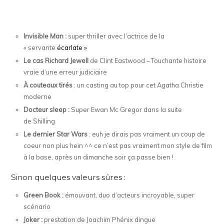
Invisible Man :
super thriller avec l’actrice de la
« servante
écarlate »
Le cas Richard Jewell
de Clint Eastwood – Touchante histoire
vraie d’une erreur judiciaire
À couteaux tirés
; un casting au top pour cet Agatha Christie
moderne
Docteur sleep :
Super Ewan Mc Gregor dans la suite
de Shilling
Le dernier Star Wars
: euh je dirais pas vraiment un coup de
coeur non plus hein ^^ ce n’est pas vraiment mon style de film
à la base, après un dimanche soir ça passe bien !
Sinon quelques valeurs sûres :
Green Book :
émouvant, duo d’acteurs incroyable, super
scénario
Joker :
prestation de Joachim Phénix dingue