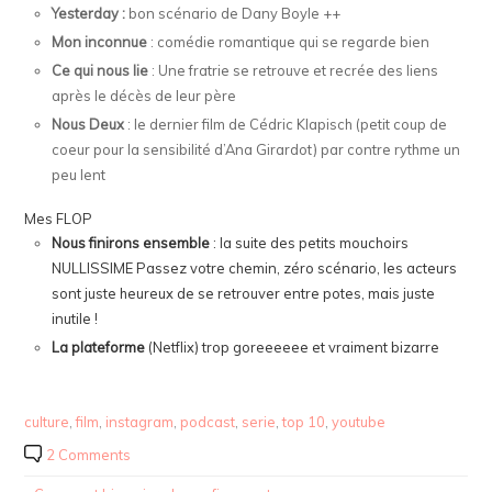
Yesterday :
bon scénario de Dany Boyle ++
Mon inconnue
: comédie romantique qui se regarde bien
Ce qui nous lie
: Une fratrie se retrouve et recrée des liens
après le décès de leur père
Nous Deux
: le dernier film de Cédric Klapisch (petit coup de
coeur pour la sensibilité d’Ana Girardot) par contre rythme un
peu lent
Mes FLOP
Nous finirons ensemble
: la suite des petits mouchoirs
NULLISSIME Passez votre chemin, zéro scénario, les acteurs
sont juste heureux de se retrouver entre potes, mais juste
inutile !
La plateforme
(Netflix) trop goreeeeee et vraiment bizarre
culture
,
film
,
instagram
,
podcast
,
serie
,
top 10
,
youtube
2 Comments