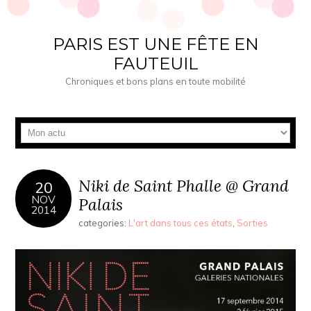
PARIS EST UNE FÊTE EN
FAUTEUIL
Chroniques et bons plans en toute mobilité
Niki de Saint Phalle @ Grand
20
NOV
Palais
2014
categories:
L'art dans tous ces états
,
Sorties