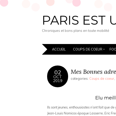
PARIS EST 
Chroniques et bons plans en toute mobilité
ACCUEIL
COUPS DE COEUR
FO
Mes Bonnes adre
02
OCT
categories:
Coups de coeur
,
2019
Elu meil
Ils sont jeunes, enthousiastes n’ont fait que d
Jean-Louis Nomicos époque Lasserre, Eric Frec