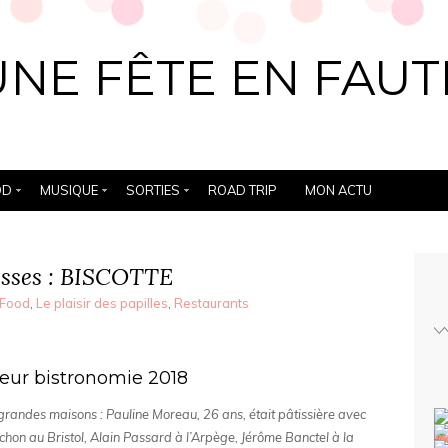
UNE FÊTE EN FAUT
OD
MUSIQUE
SORTIES
ROAD TRIP
MON ACTU
sses : BISCOTTE
Food
,
Le plaisir des papilles
,
Restaurants
leur bistronomie 2018
e grandes maisons : Pauline Moreau, 26 ans, était pâtissière avec
hon au Bristol, Alain Passard à l’Arpège, Jérôme Banctel à la