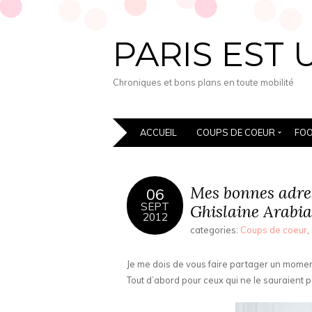
PARIS EST 
Chroniques et bons plans en toute mobilité
ACCUEIL
COUPS DE COEUR
FO
Mes bonnes adress
06
SEPT
Ghislaine Arabi
2012
categories:
Coups de coeur
,
Je me dois de vous faire partager un momen
Tout d’abord pour ceux qui ne le sauraient p