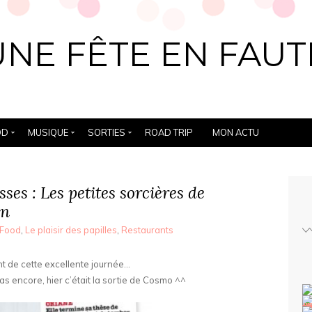
UNE FÊTE EN FAUT
OD
MUSIQUE
SORTIES
ROAD TRIP
MON ACTU
es : Les petites sorcières de
an
Food
,
Le plaisir des papilles
,
Restaurants
t de cette excellente journée…
as encore, hier c’était la sortie de Cosmo ^^