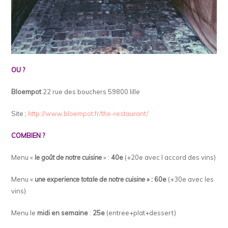
OU ?
Bloempot
22 rue des bouchers
59800 lille
Site ;
http://www.bloempot.fr/the-restaurant/
COMBIEN ?
Menu «
le goût de notre cuisine
» :
40e
(+20e avec l accord des vins)
Menu «
une experience totale de notre cuisine » :
60e
(+30e avec les
vins)
Menu le
midi en semaine
:
25e
(entree+plat+dessert)