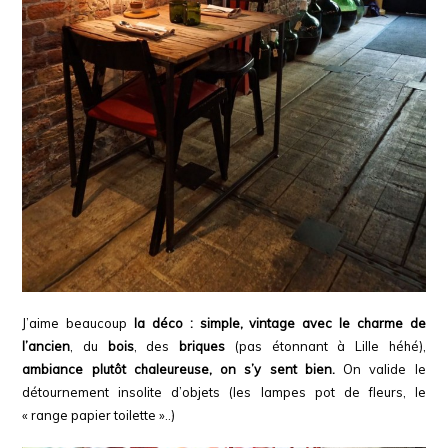
J’aime beaucoup
la déco : simple, vintage avec le charme de
l’ancien
, du
bois
,
des
briques
(pas étonnant à Lille héhé),
ambiance plutôt chaleureuse, on s’y sent bien.
O
n valide le
détournement insolite d’objets
(
les lampes pot de fleurs, le
« range papier toilette »..
)