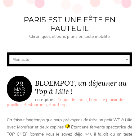
PARIS EST UNE FÊTE EN
FAUTEUIL
Chroniques et bons plans en toute mobilité
BLOEMPOT, un déjeuner au
29
MAR
Top à Lille !
2017
categories:
Coups de coeur
,
Food
,
Le plaisir des
papilles
,
Restaurants
,
Road Trip
Ca faisait longtemps que nous prévoyons de faire un petit WE à Lille
avec Monsieur et deux copines
Etant une fervente spectatrice de
TOP CHEF (comme vous le savez déjà ^^), il fallait qu on teste