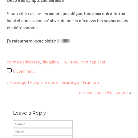
Déco très sympa, chaleureuse
Sinon côté cuisine :
vraiment pas déçue, beau mix entre Terroir
local et une cuisine créative,
de belles découvertes savoureuses
et intéressantes.
J’y retournerai avec plaisir !!!!!!!!!!!!!!
bonnes adresses
,
cityguide
,
lille
,
restaurant
,
top chef
0 comment
«
Passage TV dans le doc d’Infrarouge – France 2
Tea Time chez « Passager »
»
Leave a Reply