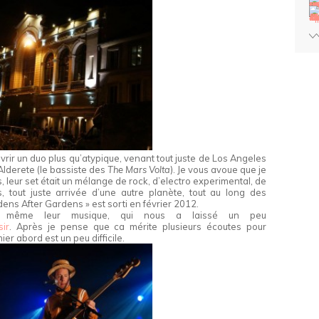
rir un duo plus qu’atypique, venant tout juste de Los Angeles
lderete (le bassiste des
The Mars Volta
). Je vous avoue que je
s, leur set était un mélange de rock, d’electro experimental, de
, tout juste arrivée d’une autre planète, tout au long des
ens After Gardens » est sorti en février 2012.
s même leur musique, qui nous a laissé un peu
ir
. Après je pense que ca mérite plusieurs écoutes pour
er abord est un peu difficile.