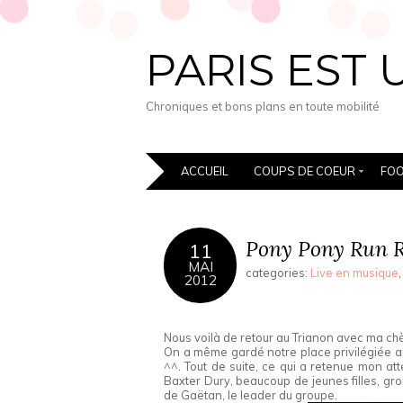
PARIS EST 
Chroniques et bons plans en toute mobilité
ACCUEIL
COUPS DE COEUR
FO
Pony Pony Run Ru
11
MAI
categories:
Live en musique
2012
Nous voilà de retour au Trianon avec ma chè
On a même gardé notre place privilégiée au
^^. Tout de suite, ce qui a retenue mon att
Baxter Dury, beaucoup de jeunes filles, gr
de Gaëtan, le leader du groupe.