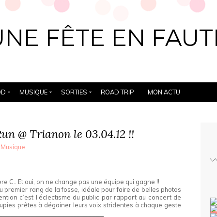
UNE FÊTE EN FAUT
OD
MUSIQUE
SORTIES
ROAD TRIP
MON ACTU
n @ Trianon le 03.04.12 !!
,
Musique
re C.. Et oui, on ne change pas une équipe qui gagne !!
 premier rang de la fosse, idéale pour faire de belles photos
ention c’est l’éclectisme du public par rapport au concert de
oupies prêtes à dégainer leurs voix stridentes à chaque geste