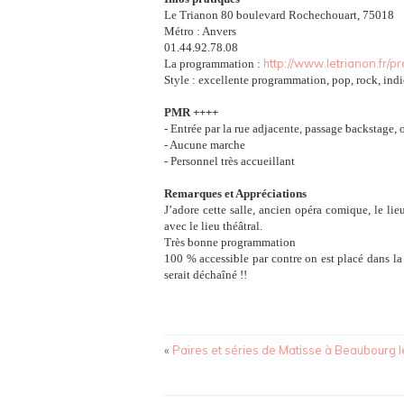
Le Trianon 80 boulevard Rochechouart, 75018
Métro : Anvers
01.44.92.78.08
http://www.letrianon.fr/
La programmation :
Style : excellente programmation, pop, rock, indie
PMR ++++
- Entrée par la rue adjacente, passage backstage, o
- Aucune marche
- Personnel très accueillant
Remarques et Appréciations
J’adore cette salle, ancien opéra comique, le lie
avec le lieu théâtral.
Très bonne programmation
100 % accessible par contre on est placé dans la 
serait déchaîné !!
«
Paires et séries de Matisse à Beaubourg l