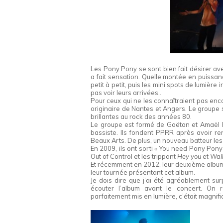
Les Pony Pony se sont bien fait désirer av
a fait sensation. Quelle montée en puissanc
petit à petit, puis les mini spots de lumière
pas voir leurs arrivées..
Pour ceux qui ne les connaîtraient pas en
originaire de Nantes et Angers. Le groupe
brillantes au rock des années 80.
Le groupe est formé de Gaëtan et Amaël R
bassiste. Ils fondent PPRR après avoir ren
Beaux Arts. De plus, un nouveau batteur les
En 2009, ils ont sorti « You need Pony Pony
Out of Control et les trippant
Hey you
et
Walk
Et récemment en 2012, leur deuxième album vi
leur tournée présentant cet album.
Je dois dire que j’ai été agréablement su
écouter l’album avant le concert. On 
parfaitement mis en lumière, c’était magnif