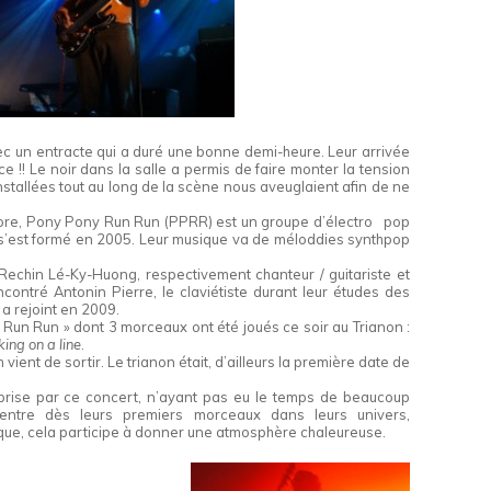
ec un entracte qui a duré une bonne demi-heure. Leur arrivée
e !! Le noir dans la salle a permis de faire monter la tension
 installées tout au long de la scène nous aveuglaient afin de ne
core, Pony Pony Run Run (PPRR) est un groupe d’électro pop
 s’est formé en 2005. Leur musique va de méloddies synthpop
echin Lé-Ky-Huong, respectivement chanteur / guitariste et
contré Antonin Pierre, le claviétiste durant leur études des
 a rejoint en 2009.
 Run Run » dont 3 morceaux ont été joués ce soir au Trianon :
ing on a line
.
ent de sortir. Le trianon était, d’ailleurs la première date de
rprise par ce concert, n’ayant pas eu le temps de beaucoup
rentre dès leurs premiers morceaux dans leurs univers,
ique, cela participe à donner une atmosphère chaleureuse.