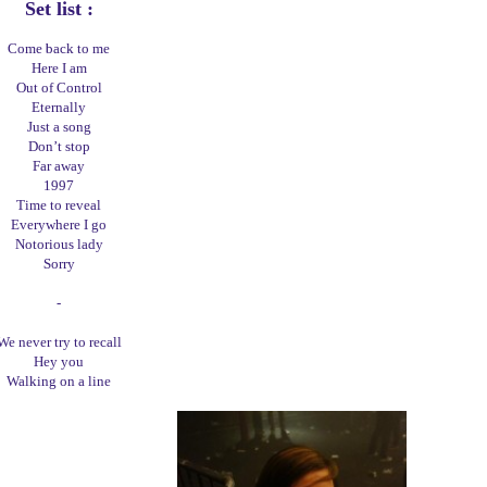
Set list :
Come back to me
Here I am
Out of Control
Eternally
Just a song
Don’t stop
Far away
1997
Time to reveal
Everywhere I go
Notorious lady
Sorry
-
We never try to recall
Hey you
Walking on a line