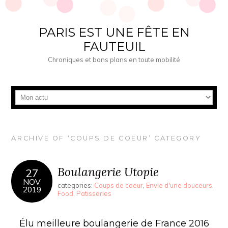
PARIS EST UNE FÊTE EN
FAUTEUIL
Chroniques et bons plans en toute mobilité
ARCHIVE OF ‘COUPS DE COEUR’ CATEGORY
Boulangerie Utopie
27
NOV
categories:
Coups de coeur
,
Envie d'une douceurs
,
2019
Food
,
Patisseries
Élu meilleure boulangerie de France 2016