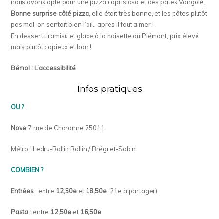
nous avons opté pour une pizza caprisiosa et des pâtes Vongole.
Bonne surprise côté pizza
, elle était très bonne, et les pâtes plutôt
pas mal, on sentait bien l’ail.. après il faut aimer !
En dessert tiramisu et glace à la noisette du Piémont, prix élevé
mais plutôt copieux et bon !
Bémol : L’accessibilité
Infos pratiques
OU ?
Nove
7 rue de Charonne 75011
Métro : Ledru-Rollin Rollin / Bréguet-Sabin
COMBIEN ?
Entrées
: entre
12,50e
et
18,50e
(21e à partager)
Pasta
: entre
12,50e
et
16,50e