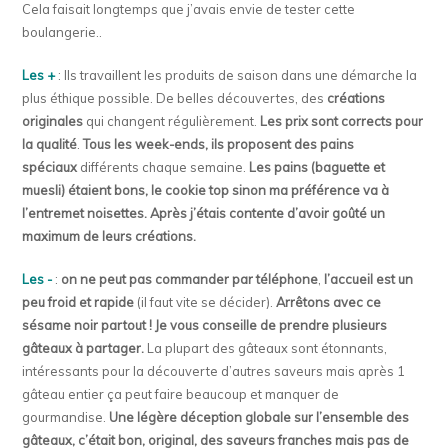
Cela faisait longtemps que j’avais envie de tester cette
boulangerie..
Les +
: Ils travaillent les produits de saison dans une démarche la
plus éthique possible. De belles découvertes, des
créations
originales
qui changent régulièrement.
Les prix sont corrects pour
la qualité
.
Tous les week-ends, ils proposent des pains
spéciaux
différents chaque semaine.
Les pains (baguette et
muesli) étaient bons, le cookie top sinon ma préférence va à
l’entremet noisettes. Après j’étais contente d’avoir goûté un
maximum de leurs créations.
Les -
:
on ne peut pas commander par téléphone
,
l’accueil est un
peu froid et rapide
(il faut vite se décider).
Arrêtons avec ce
sésame noir partout ! Je vous conseille de prendre plusieurs
gâteaux à partager.
La plupart des gâteaux sont étonnants,
intéressants pour la découverte d’autres saveurs mais après 1
gâteau entier ça peut faire beaucoup et manquer de
gourmandise.
Une légère déception globale sur l’ensemble des
gâteaux, c’était bon, original, des saveurs franches mais pas de