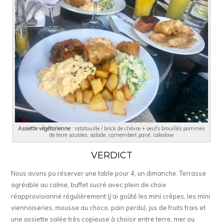
Assiette végétarienne
: ratatouille / brick de chèvre + oeufs brouillés pommes
de terre sautées, salade, camembert pané, coleslaw
VERDICT
Nous avons pu réserver une table pour 4, un dimanche. Terrasse
agréable au calme, buffet sucré avec plein de choix
réapprovisionné régulièrement (j’ai goûté les mini crêpes, les mini
viennoiseries, mousse au choco, pain perdu), jus de fruits frais et
une assiette salée très copieuse à choisir entre terre, mer ou