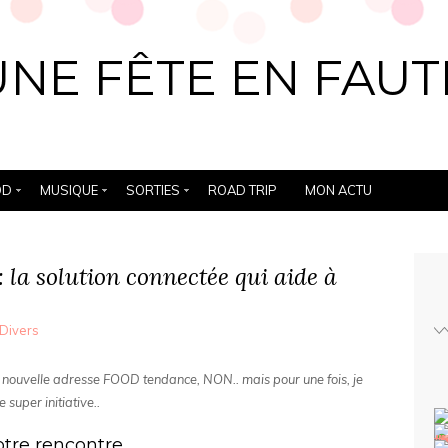
UNE FÊTE EN FAUT
OD
MUSIQUE
SORTIES
ROAD TRIP
MON ACTU
 la solution connectée qui aide à
Divers
une nouvelle adresse FOOD tendance, NON..
mais pour une fois, je
 super initiative..
tre rencontre..