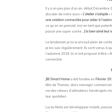
Il y a un peu plus d’un an, début Décembre
discuter de notre asso «
L’atelier s’adapte
» 
une solution connectée pour aider à l’auto
ce qu’on en pensait, moi en tant que potentiel
passé une super soirée..
J’ai bien aimé leur 
Le lendemain je lui ai envoyé plein de contac
je les suis régulièrement. Ils sont venus à 
l’automne 2018, ils m’ont proposé d’être «
B
connectée.
JIB Smart Home
a été fondée en
Février 20
tête de Thomas, alors manager commercial 
via des retours d’utilisateurs handicapés mo
leur quotidien.
Lucas Mota est développeur mobile, passionn