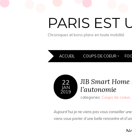
PARIS EST 
Chroniques et bons plans en toute mobilité
ACCUEIL
COUPS DE COEUR
FO
JIB Smart Home :
22
JAN
l’autonomie
2019
categories:
Coups de coeur
,
Aujourd’hui je ne viens pas vous conseiller 
viens vous parler d’une belle rencontre et d’une
No