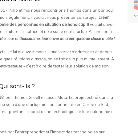
 2017, Niko et moi nous rencontrions Thomas dans un bar pour
mais également, il voulait nous présenter son projet :
créer
nomie des personnes en situation de handicap
. Il voulait savoir
le future utilisatrice et niko sur le côté startup. Au final on a
idée, leur enthousiasme, leur envie de créer quelque chose d’utile !
ts.. Je lui ai ouvert mon «
Handi carnet d’adresses
» et depuis,
quelques réunions d’assos, on se fait de la pub mutuellement, A
eta-testeuse
» c’est à dire de tester leur solution de maison
Qui sont-ils ?
18
, par Thomas Groell et Lucas Mota. Le projet est né dans la
au sein d’une startup maison connectée en Corée du Sud,
teur pointant l’impact d’une technologie sur leur autonomie et
é par l’entreprenariat et l’impact des technologies sur