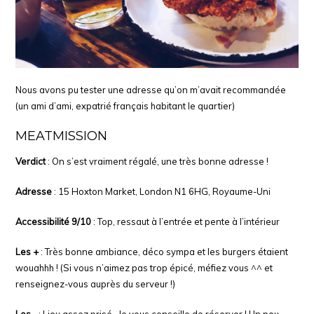
Nous avons pu tester une adresse qu’on m’avait recommandée
(un ami d’ami, expatrié français habitant le quartier)
MEATMISSION
Verdict
: On s’est vraiment régalé, une très bonne adresse !
Adresse
: 15 Hoxton Market, London N1 6HG, Royaume-Uni
Accessibilité 9/10
: Top, ressaut à l’entrée et pente à l’intérieur
Les +
: Très bonne ambiance, déco sympa et les burgers étaient
wouahhh ! (Si vous n’aimez pas trop épicé, méfiez vous ^^ et
renseignez-vous auprès du serveur !)
Les -
: Lieu assez prisé.. Je vous conseille de réserver ! Un peu