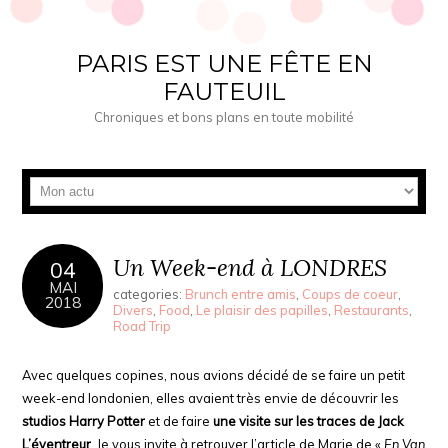
PARIS EST UNE FÊTE EN
FAUTEUIL
Chroniques et bons plans en toute mobilité
Un Week-end à LONDRES
04
MAI
categories:
Brunch entre amis
,
Coups de coeur
,
2018
Divers
,
Food
,
Le plaisir des papilles
,
Restaurants
,
Road Trip
Avec quelques copines, nous avions décidé de se faire un petit
week-end londonien, elles avaient très envie de découvrir les
studios Harry Potter
et de faire
une visite sur les traces de Jack
L’éventreur
. Je vous invite à retrouver l’article de Marie de «
En Van