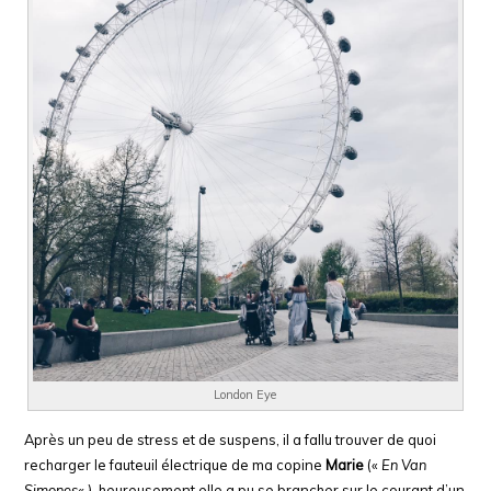
London Eye
Après un peu de stress et de suspens, il a fallu trouver de quoi
recharger le fauteuil électrique de ma copine
Marie
(«
En Van
Simones
«
), heureusement elle a pu se brancher sur le courant d’un