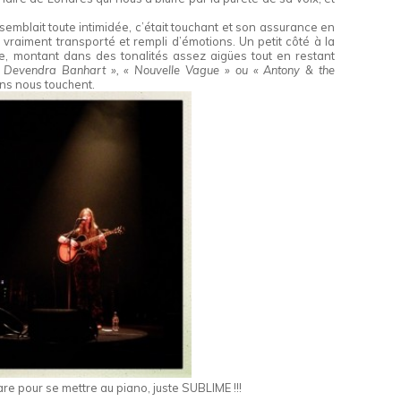
le semblait toute intimidée, c’était touchant et son assurance en
a vraiment transporté et rempli d’émotions. Un petit côté à la
re, montant dans des tonalités assez aigües tout en restant
«
Devendra Banhart », « Nouvelle Vague » ou « Antony & the
ns nous touchent.
itare pour se mettre au piano, juste SUBLIME !!!