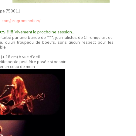
ippe 750011
e.com/programmation/
 !!!!!
Vivement la prochaine session…
rturbé par une bande de ***, journalistes de Chroniqu’art qui
age, qu’un troupeau de boeufs, sans aucun respect pour les
ble !
(+ 16 cm) à vue d’oeil !
petite pente peut être posée si besoin
nner un coup de main