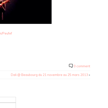
m/Peufef
0 comment
Dali @ Beaubourg du 21 novembre au 25 mars 2013
»