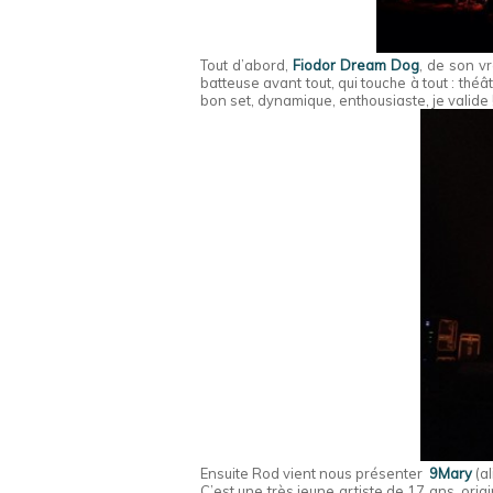
Tout d’abord,
Fiodor Dream Dog
, de son v
batteuse avant tout, qui touche à tout : théâ
bon set, dynamique, enthousiaste, je valide 
Ensuite Rod vient nous présenter
9Mary
(al
C’est une très jeune artiste de 17 ans, orig