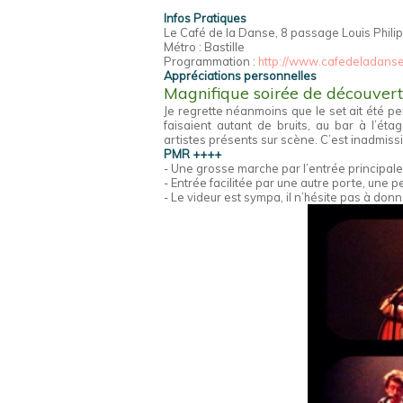
Infos Pratiques
Le Café de la Danse, 8 passage Louis Phil
Métro : Bastille
Programmation :
http://www.cafedeladans
Appréciations personnelles
Magnifique soirée de découvertes
Je regrette néanmoins que le set ait été pe
faisaient autant de bruits, au bar à l’ét
artistes présents sur scène. C’est inadmissi
PMR ++++
- Une grosse marche par l’entrée principale 
- Entrée facilitée par une autre porte, une 
- Le videur est sympa, il n’hésite pas à do