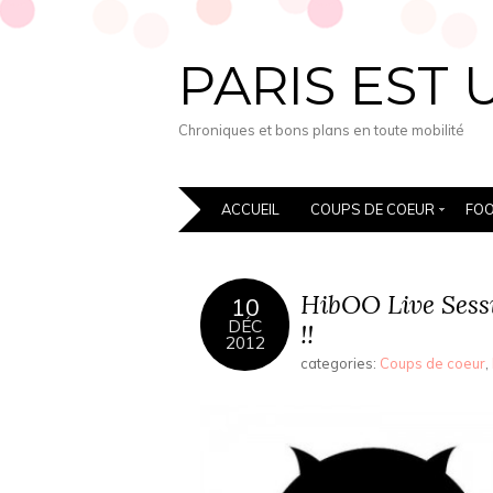
PARIS EST 
Chroniques et bons plans en toute mobilité
ACCUEIL
COUPS DE COEUR
FO
HibOO Live Sessi
10
DÉC
!!
2012
categories:
Coups de coeur
,