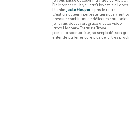
Je vous laisse découvrir la vidéo du HibOO :
Flo Morrissey – If you can’t love this all goe
Et enfin
Jacko Hooper
a pris le relais..
C’est un auteur interprète qui nous vient 
envouté combinant de délicates harmonies 
Je l’avais découvert grâce à cette vidéo :
Jacko Hooper – Treasure Trove
j’aime sa spontanéité, sa simplicité, son gr
entende parler encore plus de lui très proch