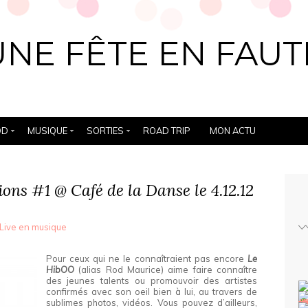
UNE FÊTE EN FAUT
OD
MUSIQUE
SORTIES
ROAD TRIP
MON ACTU
ons #1 @ Café de la Danse le 4.12.12
Live en musique
Pour ceux qui ne le connaîtraient pas encore
Le
HibOO
(alias Rod Maurice) aime faire connaître
des jeunes talents ou promouvoir des artistes
confirmés avec son oeil bien à lui, au travers de
sublimes photos, vidéos. Vous pouvez d’ailleurs,