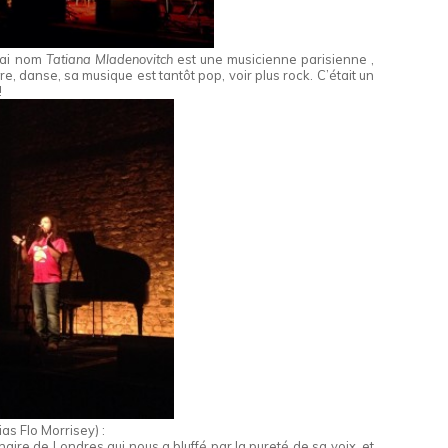
rai nom
Tatiana Mladenovitch
est une musicienne parisienne ,
tre, danse, sa musique est tantôt pop, voir plus rock. C’était un
!
ias Flo Morrisey) :
inaire de Londres qui nous a bluffé par la pureté de sa voix, et