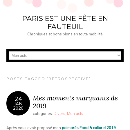
PARIS EST UNE FÊTE EN
FAUTEUIL
Chroniques et bons plans en toute mobilité
POSTS TAGGED ‘RETROSPECTIVE’
Mes moments marquants de
24
JAN
2019
2020
categories:
Divers
,
Mon actu
Après vous avoir proposé mon
palmarès Food & culturel 2019